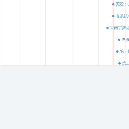
死没：
ツイートする
香狼抗
シェアする
香南京郷
ヨ
埋め込み用コード
第一
第
DBC創刊
第
(1824年11月1日)
Hashtag
死没
OS
死没