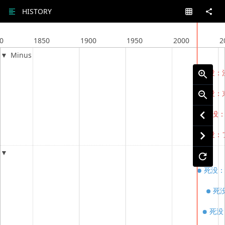
HISTORY
0
1850
1900
1950
2000
2
Minus
死没：
死没：
死没
死没：
Close
共有URL
死没
死
死没
SNSシェア