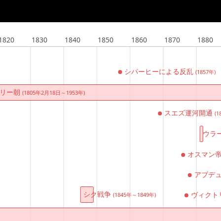
1820
1830
1840
1850
1860
1870
1880
シパーヒーによる反乱
(1857年)
アリー朝
(1805年2月18日～1953年)
スエズ運河開通
(1
ウラ
オスマン
アブデ
シク戦争
ヴィクト
(1845年～1849年)