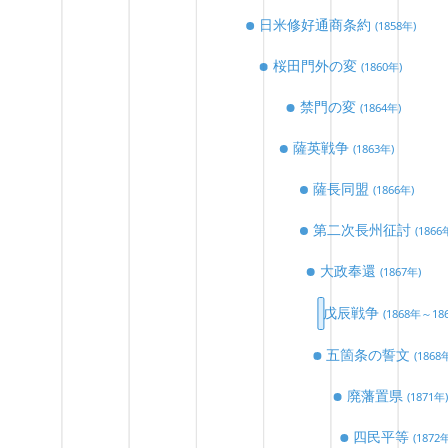
日米修好通商条約
(1858年)
Close
共有URL
桜田門外の変
(1860年)
禁門の変
(1864年)
薩英戦争
(1863年)
薩長同盟
(1866年)
SNSシェア
第二次長州征討
(1866
ツイートする
シェアする
大政奉還
(1867年)
埋め込み用コード
戊辰戦争
(1868年～18
五箇条の誓文
(1868
廃藩置県
(1871年)
四民平等
(1872