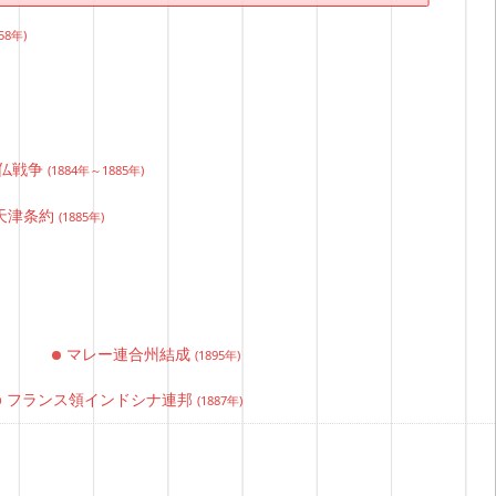
858年)
仏戦争
(1884年～1885年)
天津条約
(1885年)
マレー連合州結成
(1895年)
フランス領インドシナ連邦
(1887年)