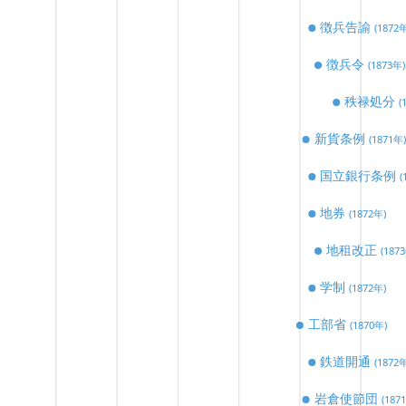
徴兵告諭
(1872
徴兵令
(1873年)
秩禄処分
(
新貨条例
(1871年)
国立銀行条例
(
地券
(1872年)
地租改正
(187
学制
(1872年)
工部省
(1870年)
鉄道開通
(1872
岩倉使節団
(187