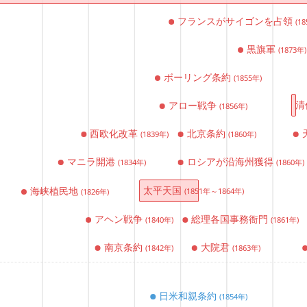
フランスがサイゴンを占領
(1
黒旗軍
(1873年)
ボーリング条約
(1855年)
清
アロー戦争
(1856年)
西欧化改革
北京条約
(1839年)
(1860年)
マニラ開港
ロシアが沿海州獲得
(1834年)
(1860年)
太平天国
海峡植民地
(1851年～1864年)
(1826年)
アヘン戦争
総理各国事務衙門
(1840年)
(1861年)
南京条約
大院君
(1842年)
(1863年)
日米和親条約
(1854年)