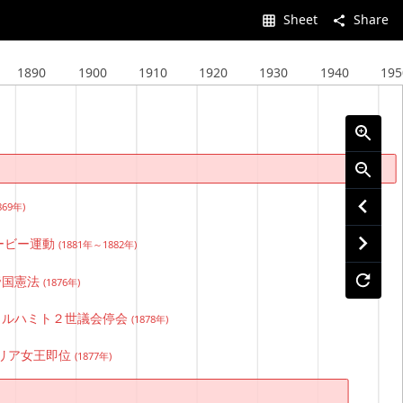
Sheet
Share
1890
1900
1910
1920
1930
1940
195
869年)
ービー運動
(1881年～1882年)
帝国憲法
(1876年)
ュルハミト２世議会停会
(1878年)
リア女王即位
(1877年)