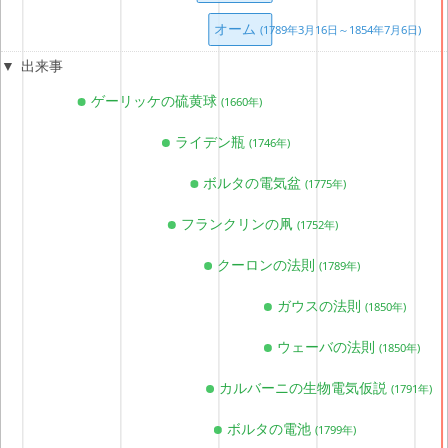
Close
共有URL
オーム
(1789年3月16日～1854年7月6日)
出来事
ゲーリッケの硫黄球
(1660年)
ライデン瓶
SNSシェア
(1746年)
ボルタの電気盆
(1775年)
ツイートする
フランクリンの凧
(1752年)
シェアする
クーロンの法則
(1789年)
ガウスの法則
(1850年)
埋め込み用コード
ウェーバの法則
(1850年)
カルバーニの生物電気仮説
(1791年)
ボルタの電池
(1799年)