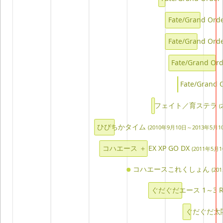
Fate/Grand O
シェアする
Fate/Grand 
埋め込み用コード
Fate/Grand
Fate/Gra
フェイト／育ステラ
(
ひびちかタイム
(2010年9月10日～2013年5月1
コハエース ＋ EX XP GO DX
(2011年5月
コハエースこれくしょん
(20
ぐだぐだエース 1～3 
ぐだぐだ太閤