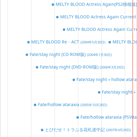
MELTY BLOOD Actress Again(PS2移植版
MELTY BLOOD Actress Again Curren
MELTY BLOOD Actress Again Cu
MELTY BLOOD Re・ACT
MELTY BLO
(2004年5月30日)
Fate/stay night (CD-ROM版)
(2004年1月30日)
Fate/stay night (DVD-ROM版)
(2006年3月29日)
Fate/stay night＋hollow ata
Fate/stay night
Fate/hollow ataraxia
(2005年10月28日)
Fate/hollow ataraxia (PSVi
とびだせ！トラぶる花札道中記
(2007年4月29日)