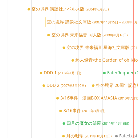
空の境界 講談社ノベルス版
(2004年6月8日)
空の境界 講談社文庫版
(2007年11月15日～2008年1月
空の境界 未来福音 同人版
(2008年8月16日)
空の境界 未来福音 星海社文庫版
(20
終末録音/the Garden of oblivi
DDD 1
Fate/Requ
(2007年1月1日)
DDD 2
空の境界 20周年記
(2007年8月10日)
3/16事件 漫画BOX AMASIA
(2010年7月1
3/16事件
(2011年3月1日)
四月の魔女の部屋
(2011年11月16日)
月の珊瑚
Fate:L
(2011年10月13日)