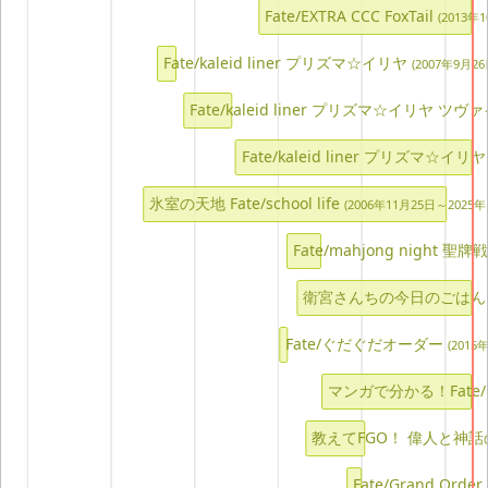
Fate/EXTRA CCC FoxTail
(2013年
Fate/kaleid liner プリズマ☆イリヤ
(2007年9月2
Fate/kaleid liner プリズマ☆イリヤ ツヴ
Fate/kaleid liner プリズマ☆イリ
氷室の天地 Fate/school life
(2006年11月25日～2025年
Fate/mahjong night 聖
Close
共有URL
衛宮さんちの今日のごは
Fate/ぐだぐだオーダー
(2015
マンガで分かる！Fate/Gr
SNSシェア
教えてFGO！ 偉人と神
ツイートする
Fate/Grand O