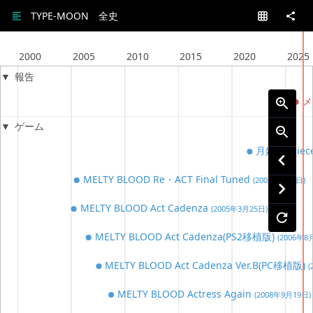
TYPE-MOON 全史
2000
2005
2010
2015
2020
2025
報告
メ
ゲーム
月姫 -A piece
MELTY BLOOD Re・ACT Final Tuned
(2005年7月3日)
MELTY BLOOD Act Cadenza
(2005年3月25日)
MELTY BLOOD Act Cadenza(PS2移植版)
(2006年8
MELTY BLOOD Act Cadenza Ver.B(PC移植版)
MELTY BLOOD Actress Again
(2008年9月19日)