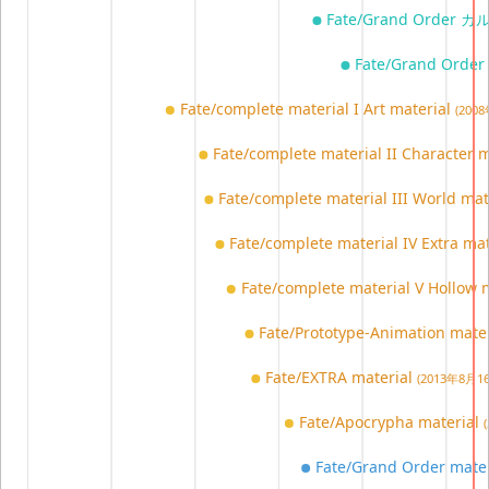
Fate/Grand Orde
Fate/Grand Or
Fate/complete material I Art material
(200
Fate/complete material II Character 
Fate/complete material III World ma
Fate/complete material IV Extra ma
Fate/complete material V Hollow 
Fate/Prototype-Animation mate
Fate/EXTRA material
(2013年8月1
Fate/Apocrypha material
Fate/Grand Order mater