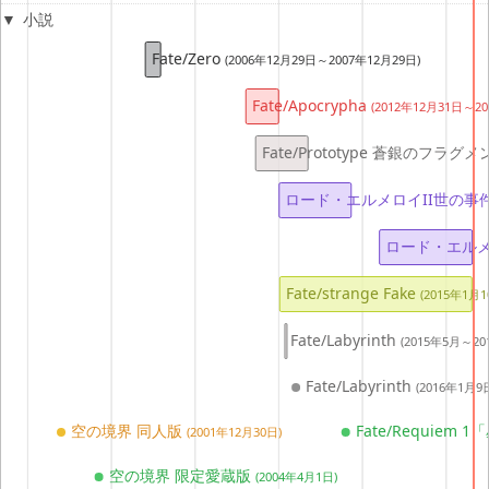
小説
Fate/Zero
(2006年12月29日～2007年12月29日)
Fate/Apocrypha
(2012年12月31日～20
Fate/Prototype 蒼銀のフラグ
ロード・エルメロイII世の事
ロード・エルメ
Fate/strange Fake
(2015年1月
Fate/Labyrinth
(2015年5月～20
Fate/Labyrinth
(2016年1月9
空の境界 同人版
Fate/Requiem
(2001年12月30日)
空の境界 限定愛蔵版
(2004年4月1日)