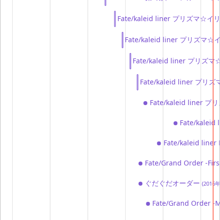
Fate/kaleid liner プリズマ☆
Fate/kaleid liner プリ
Fate/kaleid liner 
Fate/kaleid liner 
Fate/kaleid lin
Fate/kal
Fate/kaleid l
Fate/Grand Order -Fir
ぐだぐだオーダー
(2016
Fate/Grand Order