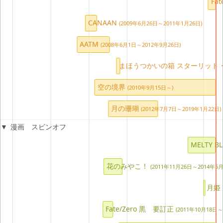
Fat
CANAAN
(2009年6月26日～2011年1月26日)
AATM
(2008年6月1日～2012年9月26日)
まほうつかいの箱 スターリット
空の境界
(2010年9月15日～)
月の珊瑚
(2012年7月7日～2019年1月22日)
漫画 スピンオフ
MELTY BL
花のみやこ！
(2011年11月26日～2014年5月
月姫 
Fate/Zero 黒 要訂正
(2011年10月18日～