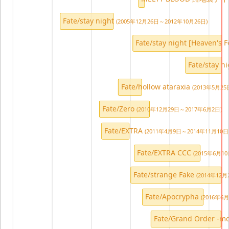
Fate/stay night
(2005年12月26日～2012年10月26日)
Fate/stay night [Heaven's F
Fate/stay n
Fate/hollow ataraxia
(2013年5月2
Fate/Zero
(2010年12月29日～2017年6月2日)
Fate/EXTRA
(2011年4月9日～2014年11月10日
Fate/EXTRA CCC
(2015年6月1
Fate/strange Fake
(2014年12月
Fate/Apocrypha
(2016年6
Fate/Grand Order -mor