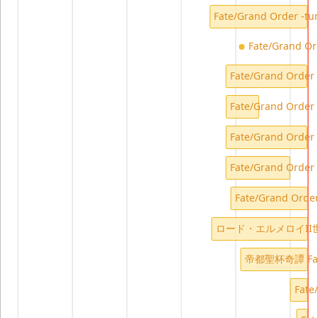
Fate/Grand Order -tur
Fate/Grand Or
Fate/Grand Or
Fate/Grand Or
Fate/Grand Or
Fate/Grand Or
Fate/Grand Or
ロード・エルメロイI
帝都聖杯奇譚 Fate
Fat