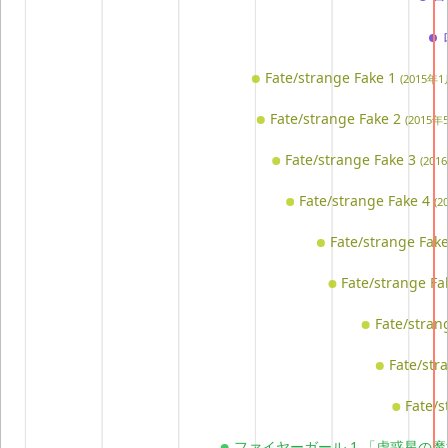
Fate/strange Fake 1
(2015年1
Fate/strange Fake 2
(2015年
Fate/strange Fake 3
(201
Fate/strange Fake 4
(2
Fate/strange Fak
Fate/strange F
Fate/stran
Fate/str
Fate/s
ファイヤーガール 1 「虚惑星の