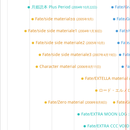
月姫読本 Plus Period
Fate/Gr
(2004年10月22日)
Fate/side material±α
Fate/G
(2005年9月)
Fate/side side materiale1
Fate
(2004年1月30日)
Fate/side side materiale2
Fate
(2005年10月)
Fate/side side materiale3
Fat
(2007年4月19日)
Character material
Fa
(2006年8月11日)
Fate/EXTELLA material
ロード・エルメロイ
Fate/Zero material
Fate/G
(2008年8月8日)
Fate/EXTRA MOON LO
Fate/EXTRA CCC VO