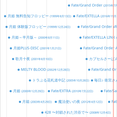
Fate/Grand Order
(2015年7
月姫 無料告知フロッピー
Fate/EXTELLA
(1999年8月13日)
(2016年11月
月姫 体験版フロッピー
Fate/Grand Orde
(1999年12月24日)
月姫～半月版～
Fate/EXTELLA LINK
(2000年8月11日)
月姫PLUS-DISC
Fate/Grand Order 
(2001年1月21日)
歌月十夜
カプセルさーば
(2001年8月10日)
MELTY BLOOD
Fate/Grand O
(2002年12月28日)
トラぶる花札道中記
毎日♪ 衛宮
(2005年10月28日)
月姫
Fate/EXTRA
Fate/S
(2000年12月29日)
(2010年7月22日)
月箱
魔法使いの夜
Fa
(2003年4月29日)
(2012年4月12日)
428 〜封鎖された渋谷で〜
(2008年12月4日)