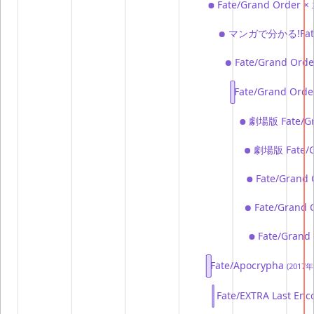
Fate/Grand Or
マンガで分かる!Fate/
Fate/Grand Or
Fate/Grand 
劇場版 Fate/G
劇場版 Fate/
Fate/Gra
Fate/Grand 
Fate/Grand
Fate/Apocrypha
(2017
Fate/EXTRA Last